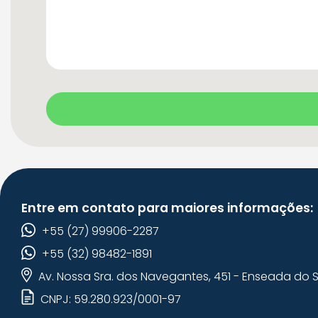
Entre em contato para maiores informações:
+55 (27) 99906-2287
+55 (32) 98482-1891
Av. Nossa Sra. dos Navegantes, 451 - Enseada do Su
CNPJ: 59.280.923/0001-97